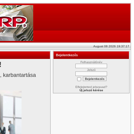
August 08 2026 19:37:17
Bejelentkezés
!
Felhasználónév
Jelszó
e, karbantartása
Elfelejtetted jelszavad?
Új jelszó kérése