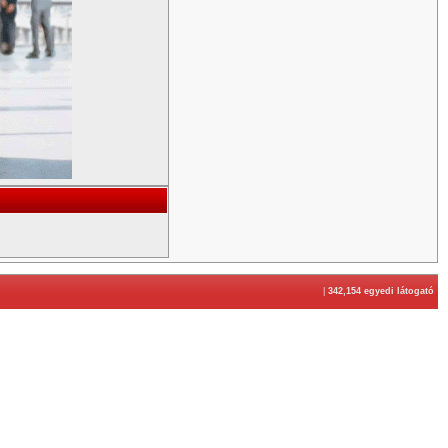
|
342,154 egyedi látogató