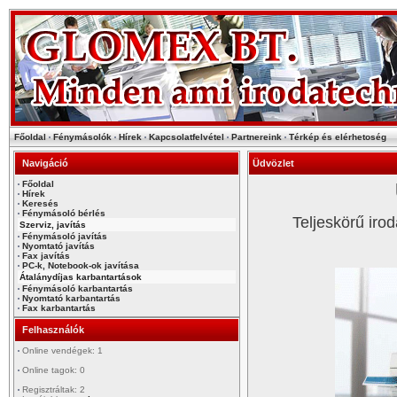
Főoldal
Fénymásolók
Hírek
Kapcsolatfelvétel
Partnereink
Térkép és elérhetoség
Navigáció
Üdvözlet
Főoldal
Hírek
Keresés
Fénymásoló bérlés
Teljeskörű iro
Szerviz, javítás
Fénymásoló javítás
Nyomtató javítás
Fax javítás
PC-k, Notebook-ok javítása
Átalánydíjas karbantartások
Fénymásoló karbantartás
Nyomtató karbantartás
Fax karbantartás
Felhasználók
Online vendégek: 1
Online tagok: 0
Regisztráltak: 2