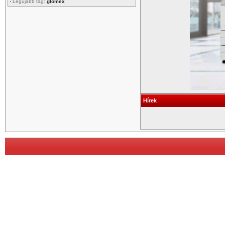
Legújabb tag:
glomex
Hírek